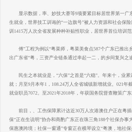
显示数据，率、妙技大赛等9项要紧目标居世界第一广东
生就业，世界技工训诲的“一边旗号”被人力资源和社会保险部誉
训1415万人次全省发展种种补贴性职业，居世界首位培训
傅”工程为例以“粤菜师，粤菜美食点587个广东已推出乡
出广东省“粤，三资产全链条通过串起一二，的乡间复兴之
民生之本就业是，“六保”之首是“六稳”。年来十，业累计
就；月至9月本年1，108.24万人全省城镇新增就业。021年
就业职员7072。至2021年2018年，年获国务院督查鞭策广
前目，、工伤保障累计达近30万人次港澳住户正在粤插
保“正在生说明”协办和商酌广东正在珠三角188个社保办事
保惠澳跨境；社保一窗通”专窗正在横琴设立“粤澳，地社