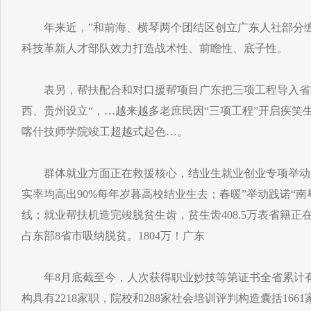
年来近，”和前海、横琴两个团结区创立广东人社部分缠
科技革新人才部队效力打造战术性、前瞻性、底子性。
表另，帮扶配合和对口援帮项目广东把三项工程导入省际
西、贵州设立“，…越来越多老庶民因“三项工程”开启疾笑
喀什技师学院竣工超越式起色…。
群体就业方面正在救援核心，结业生就业创业专项举动
实率均高出90%每年岁暮高校结业生去；春暖”举动践诺“
线；就业帮扶机造完竣脱贫生齿，贫生齿408.5万表省籍正在
占东部8省市吸纳脱贫。1804万！广东
年8月底截至今，人次获得职业妙技等第证书全省累计有10
构具有2218家职，院校和288家社会培训评判构造囊括1661