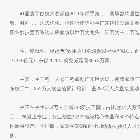
41届寰宇妙技大赛起自2011年插手第，、奖牌数均居
数。时同，、法式优化、推论行使等办事广东继续发展竞赛
职业妙技竞赛系统加疾修筑以世赛为龙头、国赛为主，赛选
生、稳就业、促起色”效用通过弥漫阐发社保“保民，企
1970.6亿元广东仅2020年就免减延缓306.8万家。
中其，生工程、人心工程举动广东巨大民，南粤家政”三项
东技工”“，855万人次全省累计培训，业282万人次直接
校正在校生63.4万人全省148所技工院，占比达1/7人
工“。筑设上专业，务业创立233个省级核心专业和50个特
性新兴资产、今世服，家寰宇500强企业团结提拔妙技人才还
多。