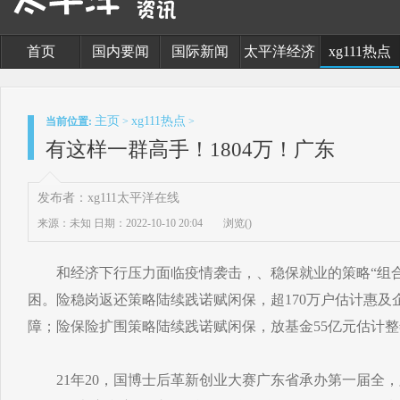
首页
国内要闻
国际新闻
太平洋经济
xg111热点
主页
xg111热点
当前位置:
>
>
有这样一群高手！1804万！广东
发布者：xg111太平洋在线
来源：未知
日期：2022-10-10 20:04
浏览(
)
和经济下行压力面临疫情袭击，、稳保就业的策略“组合
困。险稳岗返还策略陆续践诺赋闲保，超170万户估计惠及
障；险保险扩围策略陆续践诺赋闲保，放基金55亿元估计
21年20，国博士后革新创业大赛广东省承办第一届全，牌