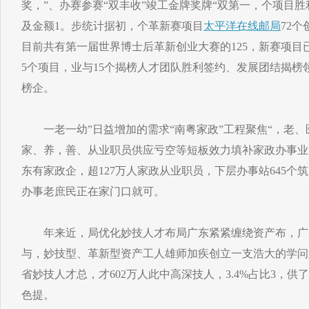
奖，”、办赛参赛“双丰收”竣工金牌奖牌“双第一，个项目胜利
及金额1。步统计据初，个革新赛项目
太平洋在线邮局
72
目前共有第一届世界博士后革新创业大赛的125，新赛项目
5个项目，业与15个揭榜人才团队胜利签约、发展团结揭榜
榜企。
一老一幼”日益增加的需求“南粤家政”工程聚焦“，老、
家、养，善、从业职员供应亏空等短板效力填补家政办事业系
东有家政企，超127万人家政从业职员，下层办事站645个
办事老庶民正在家门口就可。
年来近，局优化妙技人才布局广东紧紧缠绕资产布，广
与，妙技型、革新型资产工人雄师加疾创立一支浩大的学问型
省妙技人才总，才602万人此中高深技人，3.4%占比3，
色提。