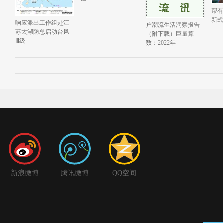
帮有
新式
响应派出工作组赴江
户潮流生活洞察报告
苏太湖防总启动台风
（附下载）巨量算
Ⅲ级
数：2022年
新浪微博
腾讯微博
QQ空间