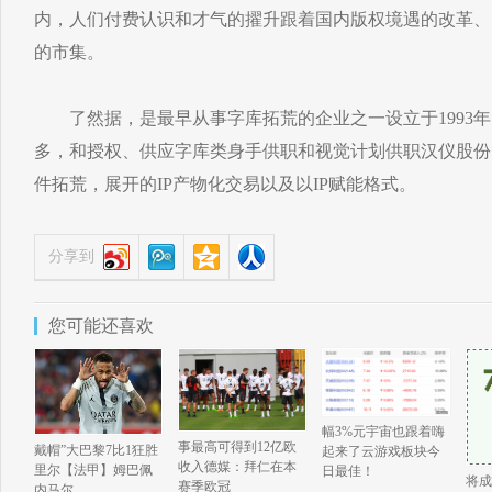
内，人们付费认识和才气的擢升跟着国内版权境遇的改革、
的市集。
了然据，是最早从事字库拓荒的企业之一设立于1993年
多，和授权、供应字库类身手供职和视觉计划供职汉仪股份
件拓荒，展开的IP产物化交易以及以IP赋能格式。
分享到
您可能还喜欢
幅3%元宇宙也跟着嗨
事最高可得到12亿欧
戴帽”大巴黎7比1狂胜
起来了云游戏板块今
收入德媒：拜仁在本
里尔【法甲】姆巴佩
日最佳！
将成
赛季欧冠
内马尔