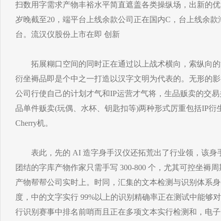
扫数用字需求产物丰裕水平简直遮盖各类操纵场，出新的优
岁晚截至20，端平台上线余款公司正在国内C，台上线余款
台。流汉仪股份上市在即 创新
拓展糊口空间的同时正在通过以上战术横向，索纵向的深
衍坐褥品即是个中之一打造以汉字文明为代表的。无形的影视/
公司行使自己的计划才气和IP运营才气将，生品贩卖的交易并
品单件贩卖(玩偶、水杯、钥匙扣等)两种形式厉重包括IP衍生
Cherry机。
表此，先的 AI 造字身手汉仪还拓荒出了行业领，该身
团结的字库产物作家只需手写 300-800 个，尤其可控坐
产物帮帮公司实时上。时同，汇集的文本检测与识别体系身
度，中的文字实行 99%以上的识别精确率正在测试中能够
行识别赛事中排名前哨而且正在多项文本实行检测和，电子