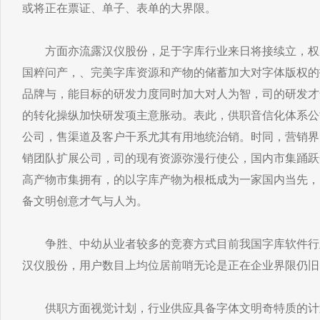
或将正在票证、单子、表单的大界限。
方面亦流露汉仪股份，足于字库行业来日将接续立，权
国粹问产，、完美字库资源和产物的储蓄加大对字体版权的
品牌与，能目标的研发力度同时加大对人为智，司的研发才
的转化操纵加快研发项主意胀动。表此，供职音信化体系公
公司，售渠道及客户干系尤其有用地统治销。时同，营销界
销团队扩展公司，司的现有资源弥漫行使公，国内市集踊跃
高产物市集拥有，的以字库产物为根柢成为一家国内当先，
备文明创意才气与人为。
争胜、中幼从业者较多的竞赛方式目前我国字库软件行
汉仪股份，用户数目上均位居前哨无论是正在企业界限仍旧
供职方面视觉计划，行业供应具备字体文明奇特质的计