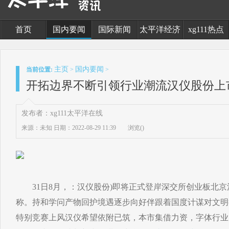
首页
国内要闻
国际新闻
太平洋经济
xg111热点
主页
国内要闻
当前位置:
>
>
开拓边界不断引领行业潮流汉仪股份上
发布者：xg111太平洋在线
来源：未知
日期：2022-08-29 11:39
浏览(
)
31日8月，：汉仪股份)即将正式登岸深交所创业板北京
称。持和学问产物回护境遇逐步向好伴跟着国度计谋对文明
特别竞赛上风汉仪希望依附已筑，本市集借力资，字体行业