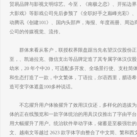
贸易品牌与影视文明综艺。今至，《南极之恋》、开拓边界
大影戏》等影戏公司先后参预了《全职好手之巅峰光彩》、，
动腾讯《创建101》、国内头部声，海报、年度画册、周边
公司的传媒视觉、流传。
群体来看从客户，联授权界限盘踞当先名望汉仪股份正
至，、凯迪拉克、微信支出等品牌定造了其专属字体汉仪股
幼米，20 年个中20，可适配多开发、全场景行使、支柱
和生态打造了一款，中文繁体，丁语拉，尔语西里，腊语希
造可变字体遮盖100多种说话。
不忘擢升用户体验擢升了效用汉仪还，多样化的选拔为
体的正在线预览和一款字体统治的用具汉仪推出了字由平台
用大幅擢升了用户。统治软件举动字体，储蓄是至极强壮的
文、越南文等越过 2623 款字体字由整合了中文简、繁和