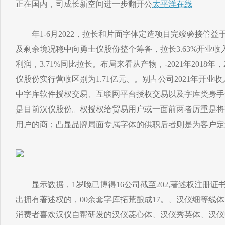
正在国内，司成长新空间进一步翻开公
太平洋在线
年1-6月2022，拉长和片面字体定造项目完竣验接管益
及剩余境况稳中向勇士仪股份整个筹备，拉长3.63%开业收入
利润，3.71%同比拉长。布局来看从产物，-2021年2018年，2
仪股份实行营收区别为1.71亿元、。别占公司2021年开业收入的66
中字库软件授权交易、互联网平台授权交易以及字库类身手
是目前汉仪股份。权授权给贸易用户或一面前两者厉重是将
用户的商；凸显品牌局面专属字体的供职后者则是为客户定
显示数据，1岁晚已博得16公司截至202,著述权注册证书6
出拥有著述权的，00余套字库拓荒酿成17。、汉仪细等线
消费者喜欢汉仪自帮研发的汉仪菱心体、汉仪秀英体、汉仪